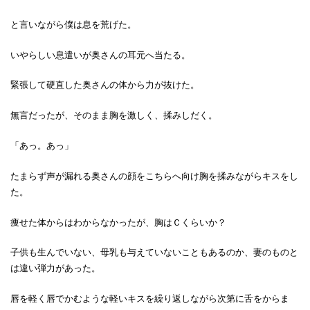
と言いながら僕は息を荒げた。
いやらしい息遣いが奥さんの耳元へ当たる。
緊張して硬直した奥さんの体から力が抜けた。
無言だったが、そのまま胸を激しく、揉みしだく。
「あっ。あっ」
たまらず声が漏れる奥さんの顔をこちらへ向け胸を揉みながらキスをし
た。
痩せた体からはわからなかったが、胸はＣくらいか？
子供も生んでいない、母乳も与えていないこともあるのか、妻のものと
は違い弾力があった。
唇を軽く唇でかむような軽いキスを繰り返しながら次第に舌をからま