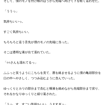
そして、僕のモノを付け根のほうから先端へ向けて下を軽く這わせた。
「ううっ」
気持ちいいっ。
すごく気持ちいい。
ちろちろと這う舌先が僕のモノの先端に当った。
そこは透明な液が出て濡れていた。
「○○さんも濡れてるっ」
ふふっと笑うようにこちらを見て、唇を絡ませるように僕の亀頭部分を
口の中へやさしく、つつみ込むように含んでいった。
ゆっくりとカリの部分まで含むと唾液を絡めながら先端部分まで戻り、
それをかなりゆっくりと繰り返された。
「うっ。す、すごい気持ちいい。うますぎっ」