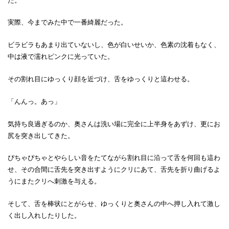
た。
実際、今までみた中で一番綺麗だった。
ビラビラもあまり出ていないし、色が白いせいか、色素の沈着もなく、
中は液で濡れピンクに光っていた。
その割れ目にゆっくり顔を近づけ、舌をゆっくりと這わせる。
「んんっ。あっ」
気持ち良過ぎるのか、奥さんは洗い場に完全に上半身をあずけ、更にお
尻を突き出してきた。
ぴちゃぴちゃとやらしい音をたてながら割れ目に沿って舌を何回も這わ
せ、その合間に舌先を突き出すようにクリにあて、舌先を折り曲げるよ
うにまたクリへ刺激を与える。
そして、舌を棒状にとがらせ、ゆっくりと奥さんの中へ押し入れて激し
く出し入れしたりした。