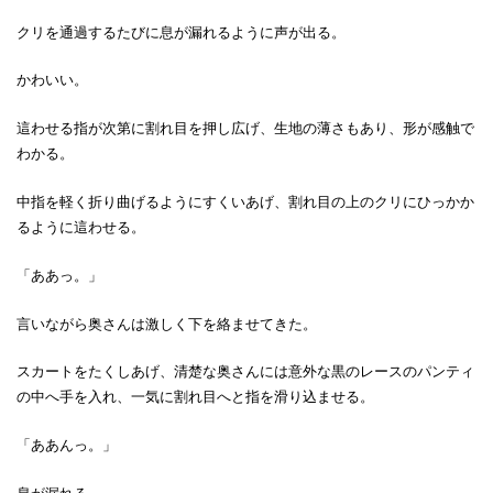
クリを通過するたびに息が漏れるように声が出る。
かわいい。
這わせる指が次第に割れ目を押し広げ、生地の薄さもあり、形が感触で
わかる。
中指を軽く折り曲げるようにすくいあげ、割れ目の上のクリにひっかか
るように這わせる。
「ああっ。」
言いながら奥さんは激しく下を絡ませてきた。
スカートをたくしあげ、清楚な奥さんには意外な黒のレースのパンティ
の中へ手を入れ、一気に割れ目へと指を滑り込ませる。
「ああんっ。」