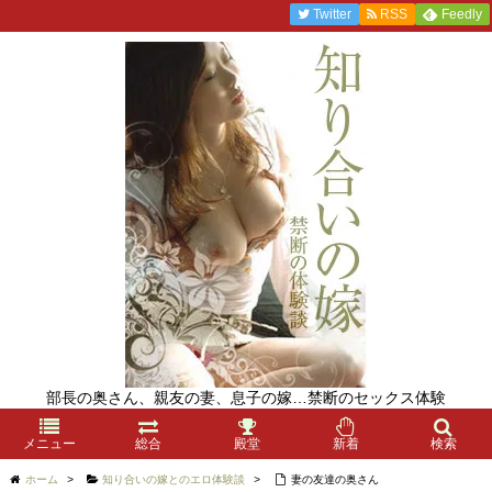
Twitter
RSS
Feedly
部長の奥さん、親友の妻、息子の嫁…禁断のセックス体験
メニュー
総合
殿堂
新着
検索
ホーム
>
知り合いの嫁とのエロ体験談
>
妻の友達の奥さん