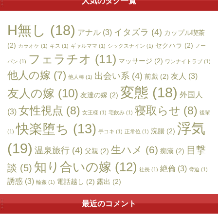
人気のタグ一覧
H無し
(18)
イタズラ
(4)
アナル
(3)
カップル喫茶
(2)
セクハラ
(2)
カラオケ
(1)
キス
(1)
ギャルママ
(1)
シックスナイン
(1)
ノー
フェラチオ
(11)
マッサージ
(2)
パン
(1)
ワンナイトラブ
(1)
他人の嫁
(7)
出会い系
(4)
友人
(3)
前戯
(2)
他人棒
(1)
変態
(18)
友人の嫁
(10)
外国人
友達の嫁
(2)
女性視点
(8)
寝取らせ
(8)
(3)
女王様
(1)
宅飲み
(1)
後輩
浮気
快楽堕ち
(13)
浣腸
(2)
(1)
手コキ
(1)
正常位
(1)
(19)
生ハメ
(6)
目撃
温泉旅行
(4)
父親
(2)
痴漢
(2)
知り合いの嫁
(12)
談
(5)
絶倫
(3)
社長
(1)
脅迫
(1)
誘惑
(3)
電話越し
(2)
露出
(2)
輪姦
(1)
最近のコメント