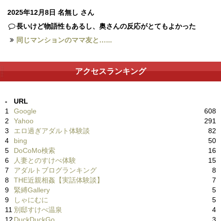
2025年12月8日
名無し さん
長いけど物語性もあるし、奥さんの反応がとてもよかった
同じマンションのママ友と…...
アクセスランキング
-
URL
1
Google
608
2
Yahoo
291
3
エロ過ぎアダルト体験談
82
4
bing
50
5
DoCoMo検索
16
6
人妻とのすけべ体験
15
7
アダルトブログランキング
8
8
THE近親相姦【実話体験談】
7
9
緊縛Gallery
5
9
しゃにむに
5
11
別邸すけべ温泉
4
12
DuckDuckGo
3