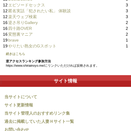
12
エピソードセックス
3
12
匿名実話「犯されたい私」 体験談
3
12
楽天ウェブ検索
3
16
逆さ吊りGallery
2
16
四十路OVER
2
16
変態裏マニア
2
19
brave
1
19
やりたい熟女のGスポット
1
続きはこちら
逆アクセスランキング参加方法
https://www.shiriainoyo.me/にリンクいただければ反映されます。
サイト情報
当サイトについて
サイト更新情報
当サイト管理人のおすすめリンク集
過去に掲載していた人妻Ｈサイト一覧
お問い合わせ