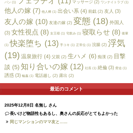
フェラチオ
(11)
マッサージ
(2)
パン
(1)
ワンナイトラブ
(1)
他人の嫁
(7)
出会い系
(4)
友人
(3)
前戯
(2)
他人棒
(1)
変態
(18)
友人の嫁
(10)
外国人
友達の嫁
(2)
女性視点
(8)
寝取らせ
(8)
(3)
女王様
(1)
宅飲み
(1)
後輩
浮気
快楽堕ち
(13)
浣腸
(2)
(1)
手コキ
(1)
正常位
(1)
(19)
生ハメ
(6)
目撃
温泉旅行
(4)
父親
(2)
痴漢
(2)
知り合いの嫁
(12)
談
(5)
絶倫
(3)
社長
(1)
脅迫
(1)
誘惑
(3)
電話越し
(2)
露出
(2)
輪姦
(1)
最近のコメント
2025年12月8日
名無し さん
長いけど物語性もあるし、奥さんの反応がとてもよかった
同じマンションのママ友と…...