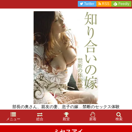
Twitter
RSS
Feedly
部長の奥さん、親友の妻、息子の嫁…禁断のセックス体験
メニュー
総合
殿堂
新着
検索
ミセスアイ