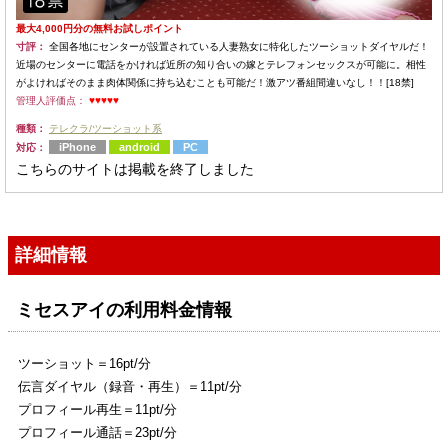
最大4,000円分の無料お試しポイント
寸評：
全国各地にセンターが設置されている人妻熟女に特化したツーショットダイヤルだ！
近場のセンターに電話をかければ近所の知り合いの嫁とテレフォンセックスが可能に。相性
がよければそのまま肉体関係に持ち込むことも可能だ！激アツ番組間違いなし！！[18禁]
管理人評価点：
♥♥♥♥♥
種類：
テレクラ/ツーショット系
iPhone
android
PC
対応：
こちらのサイトは掲載を終了しました
詳細情報
ミセスアイの利用料金情報
ツーショット＝16pt/分
伝言ダイヤル（録音・再生）＝11pt/分
プロフィール再生＝11pt/分
プロフィール通話＝23pt/分