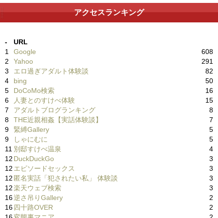
アクセスランキング
-
URL
1
Google
608
2
Yahoo
291
3
エロ過ぎアダルト体験談
82
4
bing
50
5
DoCoMo検索
16
6
人妻とのすけべ体験
15
7
アダルトブログランキング
8
8
THE近親相姦【実話体験談】
7
9
緊縛Gallery
5
9
しゃにむに
5
11
別邸すけべ温泉
4
12
DuckDuckGo
3
12
エピソードセックス
3
12
匿名実話「犯されたい私」 体験談
3
12
楽天ウェブ検索
3
16
逆さ吊りGallery
2
16
四十路OVER
2
16
変態裏マニア
2