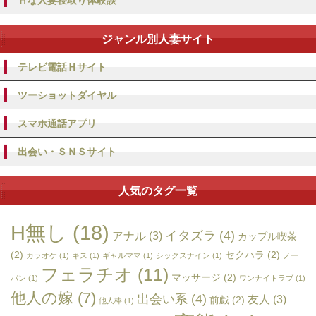
Ｈな人妻寝取り体験談
ジャンル別人妻サイト
テレビ電話Ｈサイト
ツーショットダイヤル
スマホ通話アプリ
出会い・ＳＮＳサイト
人気のタグ一覧
H無し
(18)
イタズラ
(4)
アナル
(3)
カップル喫茶
(2)
セクハラ
(2)
カラオケ
(1)
キス
(1)
ギャルママ
(1)
シックスナイン
(1)
ノー
フェラチオ
(11)
マッサージ
(2)
パン
(1)
ワンナイトラブ
(1)
他人の嫁
(7)
出会い系
(4)
友人
(3)
前戯
(2)
他人棒
(1)