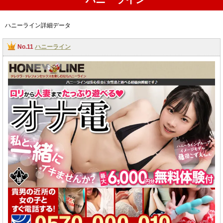
ハニーライン詳細データ
No.11
ハニーライン