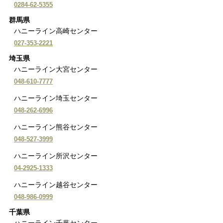
0284-62-5355
群馬県
ハニーライン高崎センター
027-353-2221
埼玉県
ハニーライン大宮センター
048-610-7777
ハニーライン埼玉センター
048-262-6996
ハニーライン熊谷センター
048-527-3999
ハニーライン所沢センター
04-2925-1333
ハニーライン越谷センター
048-986-0999
千葉県
ハニーライン千葉センター