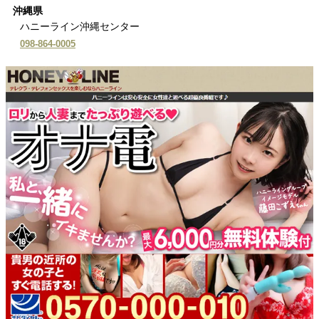
沖縄県
ハニーライン沖縄センター
098-864-0005