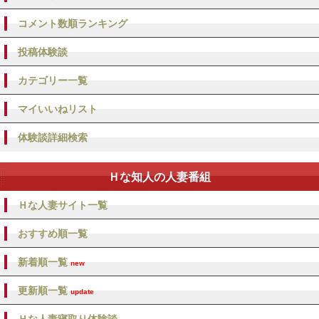
コメント数順ランキング
投稿体験談
カテゴリー一覧
マイいいねリスト
体験談詳細検索
Ｈな知人の人妻番組
Ｈな人妻サイト一覧
おすすめ順一覧
新着順一覧
new
更新順一覧
update