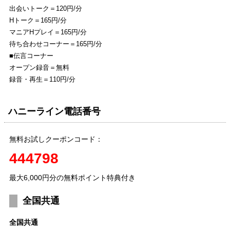
出会いトーク＝120円/分
Hトーク＝165円/分
マニアHプレイ＝165円/分
待ち合わせコーナー＝165円/分
■伝言コーナー
オープン録音＝無料
録音・再生＝110円/分
ハニーライン電話番号
無料お試しクーポンコード：
444798
最大6,000円分の無料ポイント特典付き
全国共通
全国共通