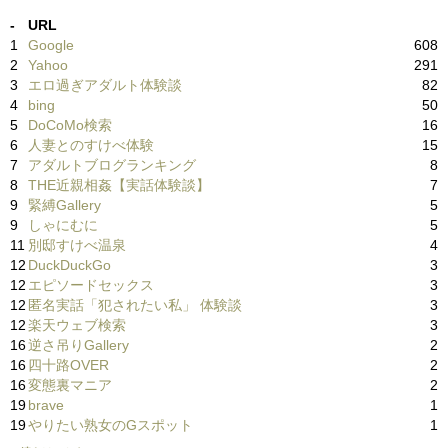
-
URL
1
Google
608
2
Yahoo
291
3
エロ過ぎアダルト体験談
82
4
bing
50
5
DoCoMo検索
16
6
人妻とのすけべ体験
15
7
アダルトブログランキング
8
8
THE近親相姦【実話体験談】
7
9
緊縛Gallery
5
9
しゃにむに
5
11
別邸すけべ温泉
4
12
DuckDuckGo
3
12
エピソードセックス
3
12
匿名実話「犯されたい私」 体験談
3
12
楽天ウェブ検索
3
16
逆さ吊りGallery
2
16
四十路OVER
2
16
変態裏マニア
2
19
brave
1
19
やりたい熟女のGスポット
1