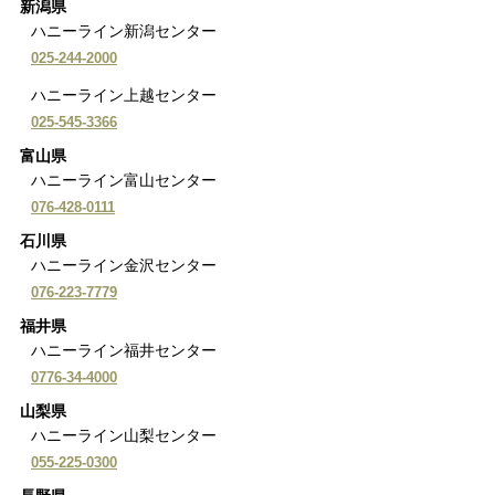
新潟県
ハニーライン新潟センター
025-244-2000
ハニーライン上越センター
025-545-3366
富山県
ハニーライン富山センター
076-428-0111
石川県
ハニーライン金沢センター
076-223-7779
福井県
ハニーライン福井センター
0776-34-4000
山梨県
ハニーライン山梨センター
055-225-0300